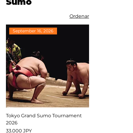
Sumo
Ordenar
September 16, 2026
Tokyo Grand Sumo Tournament
2026
Precio
33.000 JPY