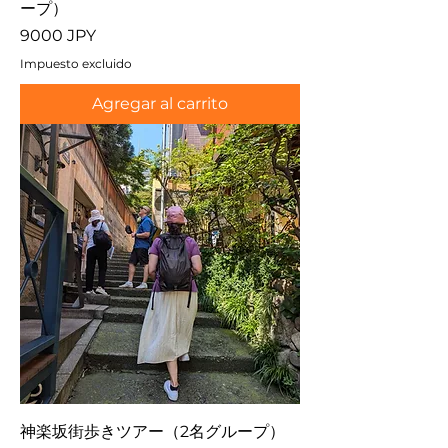
ープ）
Precio
9000 JPY
Impuesto excluido
Agregar al carrito
神楽坂街歩きツアー（2名グループ）