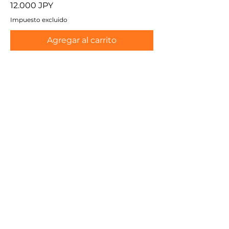
Precio
12.000 JPY
Impuesto excluido
Agregar al carrito