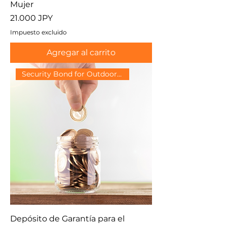
Mujer
Precio
21.000 JPY
Impuesto excluido
Agregar al carrito
Security Bond for Outdoor Wear
Depósito de Garantía para el