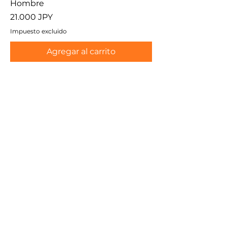
Hombre
Precio
21.000 JPY
Impuesto excluido
Agregar al carrito