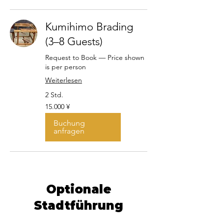
Kumihimo Brading
(3–8 Guests)
Request to Book — Price shown
is per person
Weiterlesen
2 Std.
15.000
15.000 ¥
Japanische
Yen
Buchung
anfragen
Optionale
Stadtführung