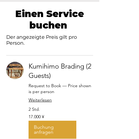
Einen Service
buchen
Der angezeigte Preis gilt pro
Person.
Kumihimo Brading (2
Guests)
Request to Book — Price shown
is per person
Weiterlesen
2 Std.
17.000
17.000 ¥
Japanische
Yen
Buchung
anfragen