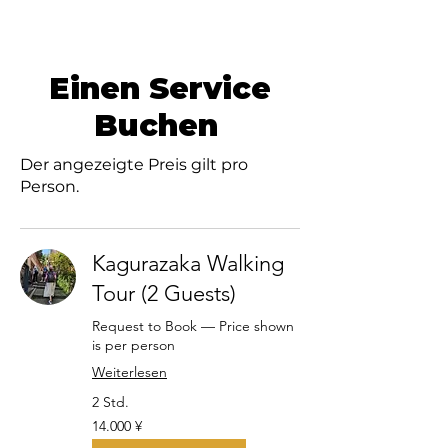
Einen Service
Buchen
Der angezeigte Preis gilt pro
Person.
Kagurazaka Walking
Tour (2 Guests)
Request to Book — Price shown
is per person
Weiterlesen
2 Std.
14.000
14.000 ¥
Japanische
Yen