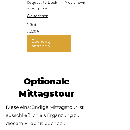
Request to Book — Price shown
is per person
Weiterlesen
1 Std.
7.000
7.000 ¥
Japanische
Yen
Buchung
anfragen
Optionale
Mittagstour
Diese einstündige Mittagstour ist
ausschließlich als Ergänzung zu
diesem Erlebnis buchbar.