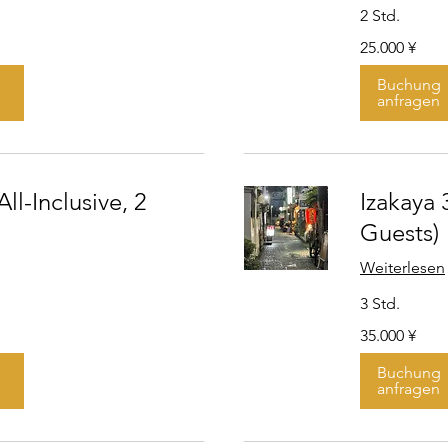
2 Std.
25.000
25.000 ¥
Japanische
Yen
Buchung
anfragen
All-Inclusive, 2
Izakaya 3
Guests)
Weiterlesen
3 Std.
35.000
35.000 ¥
Japanische
Yen
Buchung
anfragen