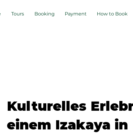
e
Tours
Booking
Payment
How to Book
Kulturelles Erlebn
einem Izakaya in