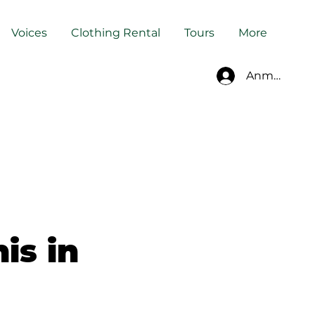
Voices
Clothing Rental
Tours
More
Anmelden
is in