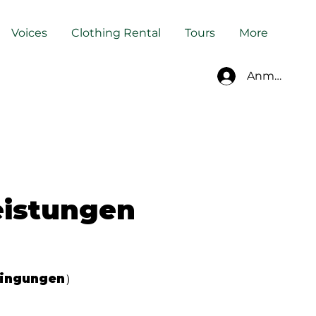
Voices
Clothing Rental
Tours
More
Anmelden
eistungen
edingungen）