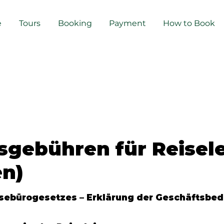
e
Tours
Booking
Payment
How to Book
sgebühren für Reisel
en)
isebürogesetzes – Erklärung der Geschäftsb