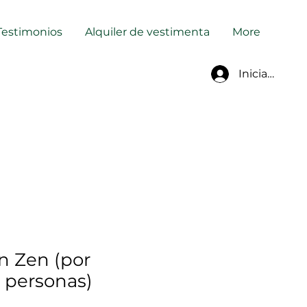
Testimonios
Alquiler de vestimenta
More
Iniciar sesió
n Zen (por
2 personas)