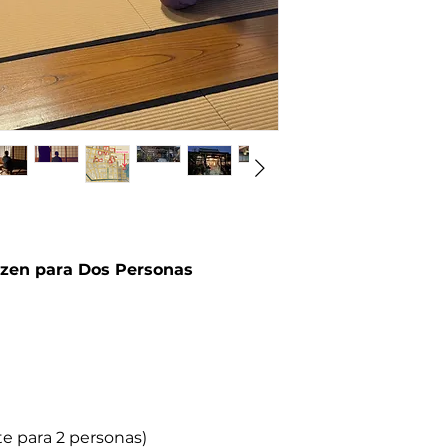
necesidades
No Incluye
Comidas y bebi
Gastos de trans
azen para Dos Personas
e para 2 personas)