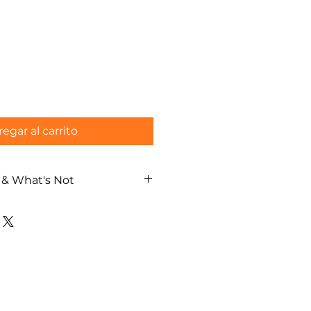
o
egar al carrito
 & What's Not
 (meditación Zen) guiada por
templo Denchuji
dad con silla disponible sin
lingüe
s / francés / alemán)
xible del tour según sus