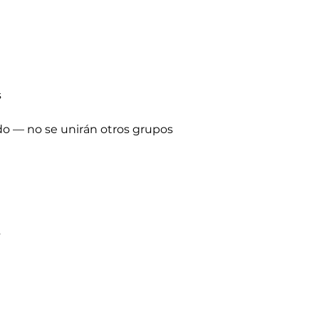
s
o — no se unirán otros grupos
s