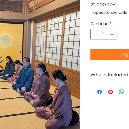
Preci
22.000 JPY
Impuesto excluido
Cantidad
*
Agr
What's Included
Qué Incluye
Sesión de Zazen
un monje en el 
(Zazen en modali
coste adicional)
Guía local multi
(español / inglé
Coordinación fle