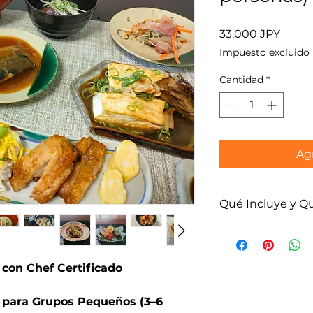
Preci
33.000 JPY
Impuesto excluido
Cantidad
*
Agr
Qué Incluye y Q
Incluido
Clase privada d
tradicional japo
con Chef Certificado
certificado
 para Grupos Pequeños (3–6
Todos los ingred