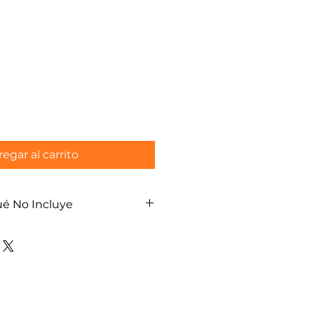
o
egar al carrito
ué No Incluye
e cocina washoku (cocina
nesa), impartida por
un chef
ientes utilizados durante la