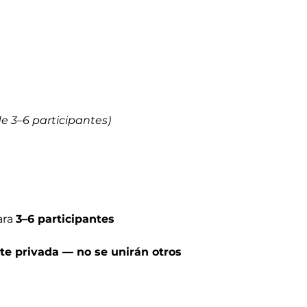
clase
Guía local mult
(español / inglé
Acompañamiento
la experiencia
e 3–6 participantes)
No Incluido
Gastos de trans
ara
3–6 participantes
e privada — no se unirán otros