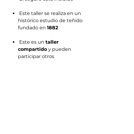
Este taller se realiza en un
histórico estudio de teñido
fundado en
1882
Este es un
taller
compartido
y pueden
participar otros
participantes
Los diseños y colores
pueden variar según el
proceso de teñido
Para 2 personas