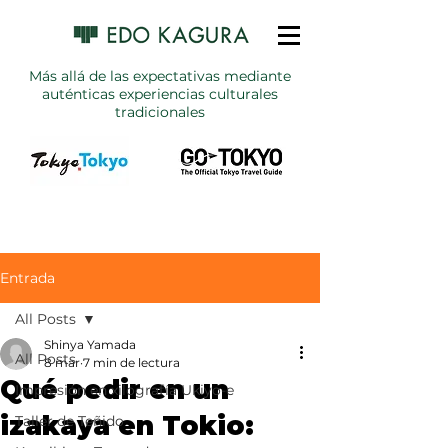
Más allá de las expectativas mediante
auténticas experiencias culturales
tradicionales
Entrada
All Posts
Shinya Yamada
All Posts
8 mar
7 min de lectura
Qué pedir en un
Impresión en xilografía Ukiyo-e
izakaya en Tokio:
Taller de Teñido