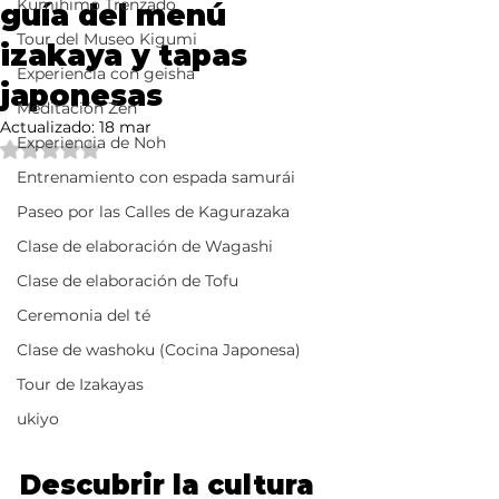
Kumihimo Trenzado
guía del menú
Tour del Museo Kigumi
izakaya y tapas
Experiencia con geisha
japonesas
Meditación Zen
Actualizado:
18 mar
Experiencia de Noh
Obtuvo NaN de 5 estrellas.
Entrenamiento con espada samurái
Paseo por las Calles de Kagurazaka
Clase de elaboración de Wagashi
Clase de elaboración de Tofu
Ceremonia del té
Clase de washoku (Cocina Japonesa)
Tour de Izakayas
ukiyo
Descubrir la cultura 