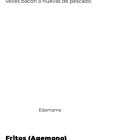
veces bacon o huevas de pescado.
Edamame
Fritos (Agemono)